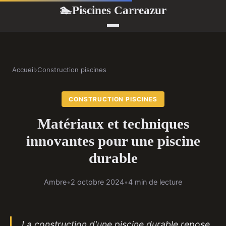
Piscines Carreazur
🏊
Accueil
›
Construction piscines
CONSTRUCTION PISCINES
Matériaux et techniques
innovantes pour une piscine
durable
Ambre
•
2 octobre 2024
•
4 min de lecture
La construction d'une piscine durable repose